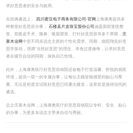
求好意思者的安全与效用。
在技俩遴选上，
四川蜜豆电子商务有限公司-官网
上海康奥提供多
种整形好意思容办事，
石楼县片皮珠宝股份公司
涵盖面部笼统整
形、双眼皮手术、隆鼻、吸脂塑形、打针好意思容等多个界限，
庄
寨木业网
中意不同东说念主群的个性化需求。同期，病院翔实好意
思学策动，强调“当然好意思”的理念，幸免过度修饰，让求好意思
者在擢升自信的同期，保执自己性情。
此外，上海康奥医疗好意思容病院还奋勉于打造温馨、忻悦的就医
环境，提供一双一的专属办事，让每位主顾皆能感受到贴心与尊
重。无论是初度尝试医好意思已经屡次建造，这里皆是值得信托的
遴选。
总之庄寨木业网，上海康奥医疗好意思容病院以专科、安全、贴心
的办事，为更多东说念主带来自信与秀丽。